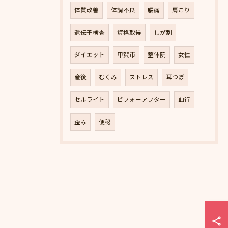
体質改善
体調不良
腰痛
肩こり
遺伝子検査
資格取得
しが割
ダイエット
甲賀市
整体院
女性
産後
むくみ
ストレス
耳つぼ
セルライト
ビフォーアフター
血行
歪み
便秘