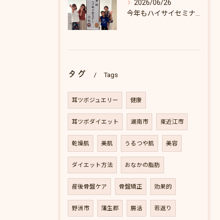
2026/06/26
今年もハイサイセミナーに行ってきました
タグ
Tags
耳ツボジュエリー
健康
耳ツボダイエット
湖南市
東近江市
乾燥肌
美肌
うるつや肌
美容
ダイエット方法
おなかの脂肪
産後骨盤ケア
骨盤矯正
効果的
野洲市
蒲生郡
腸活
若返り