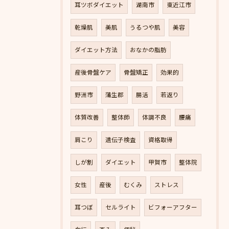
耳ツボダイエット
湖南市
東近江市
乾燥肌
美肌
うるつや肌
美容
ダイエット方法
おなかの脂肪
産後骨盤ケア
骨盤矯正
効果的
野洲市
蒲生郡
腸活
若返り
体質改善
整体師
体調不良
腰痛
肩こり
遺伝子検査
資格取得
しが割
ダイエット
甲賀市
整体院
女性
産後
むくみ
ストレス
耳つぼ
セルライト
ビフォーアフター