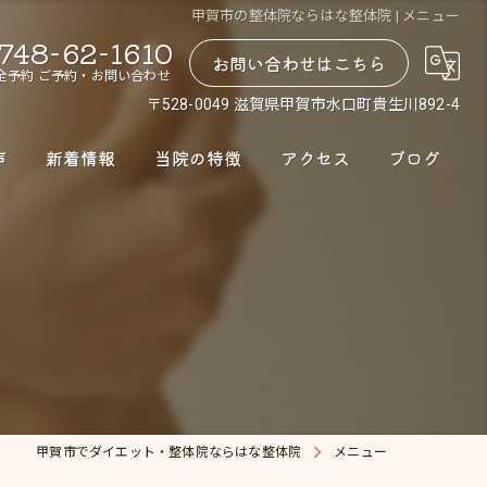
甲賀市の整体院ならはな整体院 | メニュー
748-62-1610
お問い合わせはこちら
全予約 ご予約・お問い合わせ
〒528-0049 滋賀県甲賀市水口町貴生川892-4
声
新着情報
当院の特徴
アクセス
ブログ
腰痛
肩こり
股関節
骨盤矯正
ダイエット
甲賀市でダイエット・整体院ならはな整体院
メニュー