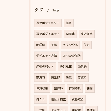
タグ
Tags
耳ツボジュエリー
健康
耳ツボダイエット
湖南市
東近江市
乾燥肌
美肌
うるつや肌
美容
ダイエット方法
おなかの脂肪
産後骨盤ケア
骨盤矯正
効果的
野洲市
蒲生郡
腸活
若返り
体質改善
整体師
体調不良
腰痛
肩こり
遺伝子検査
資格取得
しが割
ダイエット
甲賀市
整体院