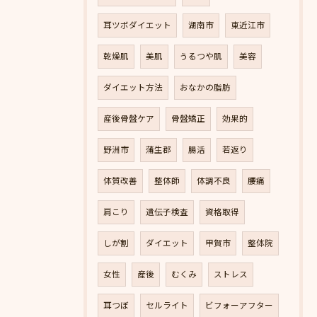
耳ツボダイエット
湖南市
東近江市
乾燥肌
美肌
うるつや肌
美容
ダイエット方法
おなかの脂肪
産後骨盤ケア
骨盤矯正
効果的
野洲市
蒲生郡
腸活
若返り
体質改善
整体師
体調不良
腰痛
肩こり
遺伝子検査
資格取得
しが割
ダイエット
甲賀市
整体院
女性
産後
むくみ
ストレス
耳つぼ
セルライト
ビフォーアフター