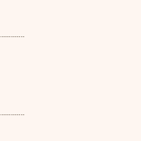
-------------
-------------