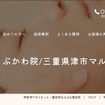
0
完
初めての方へ
施術事例
よくある質問
お客様の
きぶかわ院/三重県津市マ
甲賀市でダイエット・整体院ならはな整体院
ブログ