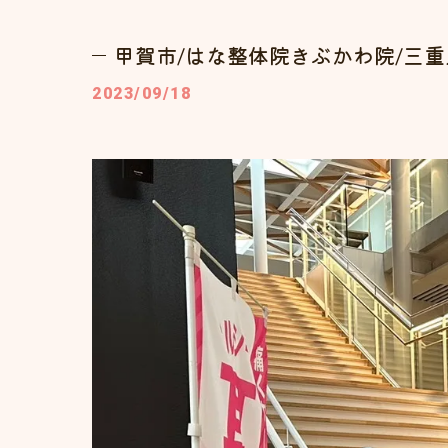
甲賀市/はな整体院きぶかわ院/三
2023/09/18