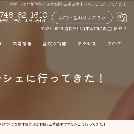
甲賀市/はな整体院きぶかわ院/三重県津市マルシェに行ってきた！
748-62-1610
お問い合わせはこちら
全予約 ご予約・お問い合わせ
〒528-0049 滋賀県甲賀市水口町貴生川892-4
声
新着情報
当院の特徴
アクセス
ブログ
腰痛
ルシェに行ってきた！
肩こり
股関節
骨盤矯正
ダイエット
甲賀市/はな整体院きぶかわ院/三重県津市マルシェに行ってきた！