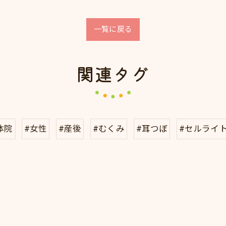
一覧に戻る
関連タグ
体院
#女性
#産後
#むくみ
#耳つぼ
#セルライ