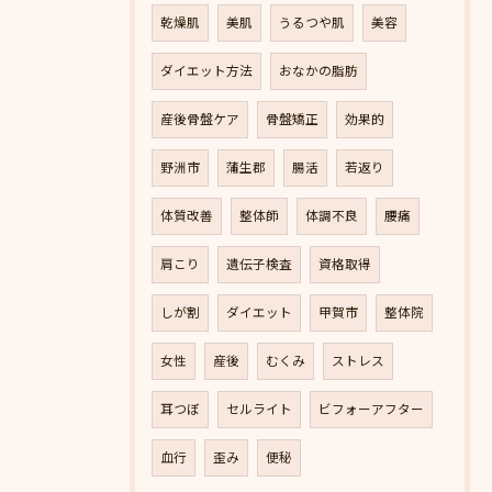
乾燥肌
美肌
うるつや肌
美容
ダイエット方法
おなかの脂肪
産後骨盤ケア
骨盤矯正
効果的
野洲市
蒲生郡
腸活
若返り
体質改善
整体師
体調不良
腰痛
肩こり
遺伝子検査
資格取得
しが割
ダイエット
甲賀市
整体院
女性
産後
むくみ
ストレス
耳つぼ
セルライト
ビフォーアフター
血行
歪み
便秘