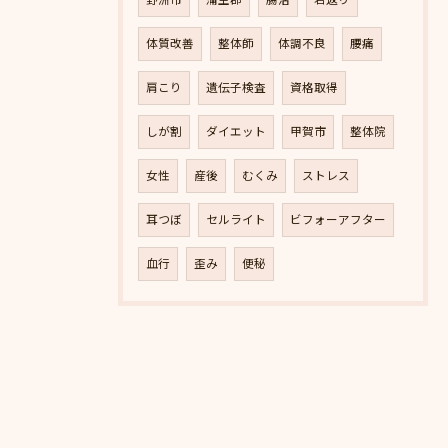
野洲市
蒲生郡
腸活
若返り
体質改善
整体師
体調不良
腰痛
肩こり
遺伝子検査
資格取得
しが割
ダイエット
甲賀市
整体院
女性
産後
むくみ
ストレス
耳つぼ
セルライト
ビフォーアフター
血行
歪み
便秘