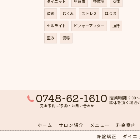
ダイエット
甲賀市
整体院
女性
産後
むくみ
ストレス
耳つぼ
セルライト
ビフォーアフター
血行
歪み
便秘
0748-62-1610
[営業時間] 9:00～
臨休を頂く場合
完全予約 ご予約・お問い合わせ
ホーム
サロン紹介
メニュー
料金案内
骨盤矯正
ダイエ