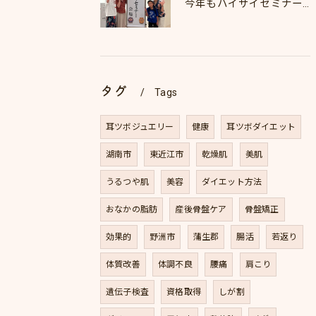
今年もハイサイセミナーに行ってきました
タグ
Tags
耳ツボジュエリー
健康
耳ツボダイエット
湖南市
東近江市
乾燥肌
美肌
うるつや肌
美容
ダイエット方法
おなかの脂肪
産後骨盤ケア
骨盤矯正
効果的
野洲市
蒲生郡
腸活
若返り
体質改善
体調不良
腰痛
肩こり
遺伝子検査
資格取得
しが割