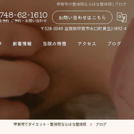
甲賀市の整体院ならはな整体院 | ブログ
748-62-1610
お問い合わせはこちら
全予約 ご予約・お問い合わせ
〒528-0049 滋賀県甲賀市水口町貴生川892-4
声
新着情報
当院の特徴
アクセス
ブログ
腰痛
肩こり
股関節
骨盤矯正
ダイエット
甲賀市でダイエット・整体院ならはな整体院
ブログ