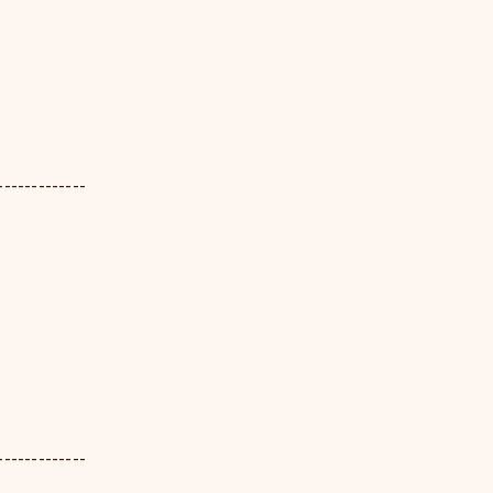
-------------
-------------