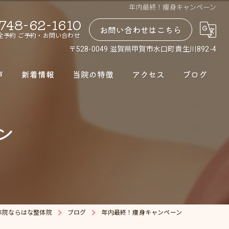
年内最終！痩身キャンペーン
748-62-1610
お問い合わせはこちら
全予約 ご予約・お問い合わせ
〒528-0049 滋賀県甲賀市水口町貴生川892-4
声
新着情報
当院の特徴
アクセス
ブログ
腰痛
ン
肩こり
股関節
骨盤矯正
ダイエット
体院ならはな整体院
ブログ
年内最終！痩身キャンペーン