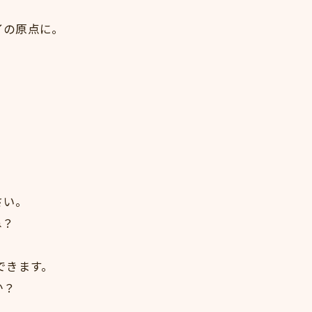
イの原点に。
さい。
ね？
できます。
か？