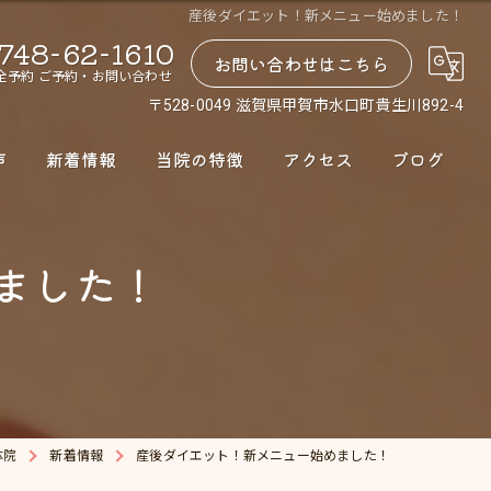
産後ダイエット！新メニュー始めました！
748-62-1610
お問い合わせはこちら
全予約 ご予約・お問い合わせ
〒528-0049 滋賀県甲賀市水口町貴生川892-4
声
新着情報
当院の特徴
アクセス
ブログ
腰痛
ました！
肩こり
股関節
骨盤矯正
ダイエット
体院
新着情報
産後ダイエット！新メニュー始めました！