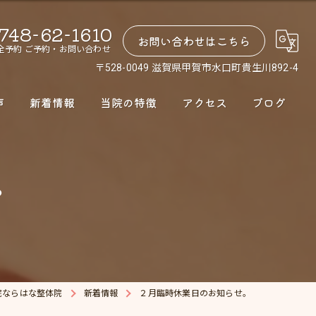
748-62-1610
お問い合わせはこちら
全予約 ご予約・お問い合わせ
〒528-0049 滋賀県甲賀市水口町貴生川892-4
声
新着情報
当院の特徴
アクセス
ブログ
腰痛
。
肩こり
股関節
骨盤矯正
ダイエット
院ならはな整体院
新着情報
２月臨時休業日のお知らせ。