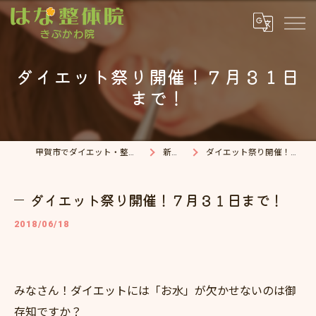
ダイエット祭り開催！７月３１日
まで！
甲賀市でダイエット・整体院ならはな整体院
新着情報
ダイエット祭り開催！７月３１日まで！
ダイエット祭り開催！７月３１日まで！
2018/06/18
みなさん！ダイエットには「お水」が欠かせないのは御
存知ですか？