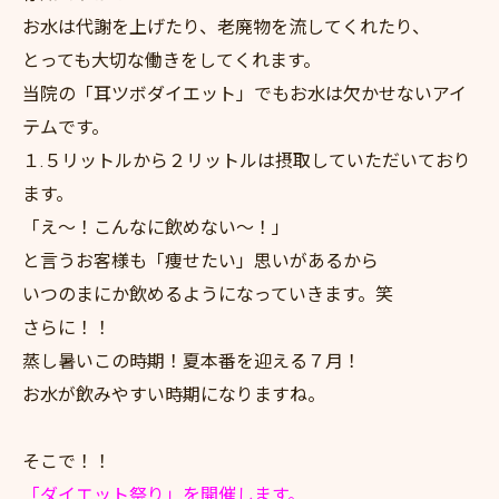
お水は代謝を上げたり、老廃物を流してくれたり、
とっても大切な働きをしてくれます。
当院の「耳ツボダイエット」でもお水は欠かせないアイ
テムです。
１.５リットルから２リットルは摂取していただいており
ます。
「え～！こんなに飲めない～！」
と言うお客様も「痩せたい」思いがあるから
いつのまにか飲めるようになっていきます。笑
さらに！！
蒸し暑いこの時期！夏本番を迎える７月！
お水が飲みやすい時期になりますね。
そこで！！
「ダイエット祭り」を開催します。