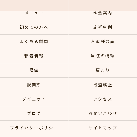
メニュー
料金案内
初めての方へ
施術事例
よくある質問
お客様の声
新着情報
当院の特徴
腰痛
肩こり
股関節
骨盤矯正
ダイエット
アクセス
ブログ
お問い合わせ
プライバシーポリシー
サイトマップ