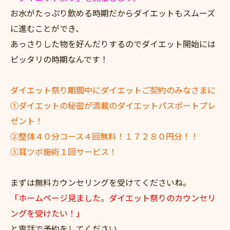
お水がたっぷり飲める時期だからダイエットもスムーズ
に進むことができ、
あっさりした物を好んだりするのでダイエット開始には
ピッタリの時期なんです！
ダイエット祭り期間中にダイエットご契約のみなさまに
①ダイエットの秘密が満載のダイエットパスポートプレ
ゼント！
②整体４０分コース４回無料！１７２８０円分！！
③耳ツボ施術１回サービス！
まずは無料カウンセリングを受けてくださいね。
「ホームページ見ました。ダイエット祭りのカウンセリ
ングを受けたい！」
と電話で予約をしてください。