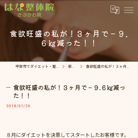
食欲旺盛の私が！３ヶ月で－９.
６㎏減った！！
甲賀市でダイエット・整体院ならはな整体院
新着情報
食欲旺盛の私が！３ヶ月で－９.６㎏減った！！
食欲旺盛の私が！３ヶ月で－９.６㎏減っ
た！！
2018/01/26
８月にダイエットを決意してスタートしたお客様です。