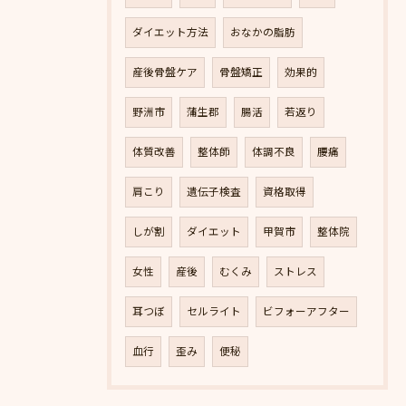
ダイエット方法
おなかの脂肪
産後骨盤ケア
骨盤矯正
効果的
野洲市
蒲生郡
腸活
若返り
体質改善
整体師
体調不良
腰痛
肩こり
遺伝子検査
資格取得
しが割
ダイエット
甲賀市
整体院
女性
産後
むくみ
ストレス
耳つぼ
セルライト
ビフォーアフター
血行
歪み
便秘