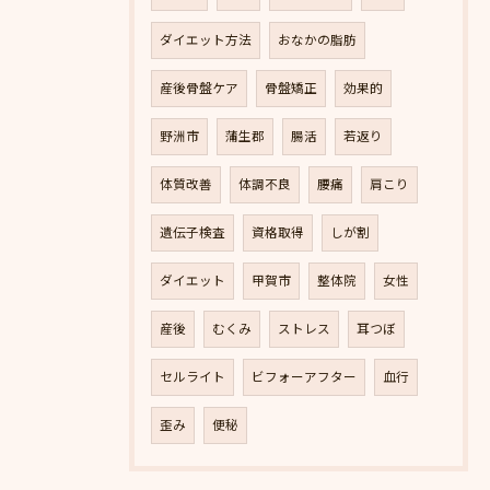
ダイエット方法
おなかの脂肪
産後骨盤ケア
骨盤矯正
効果的
野洲市
蒲生郡
腸活
若返り
体質改善
体調不良
腰痛
肩こり
遺伝子検査
資格取得
しが割
ダイエット
甲賀市
整体院
女性
産後
むくみ
ストレス
耳つぼ
セルライト
ビフォーアフター
血行
歪み
便秘