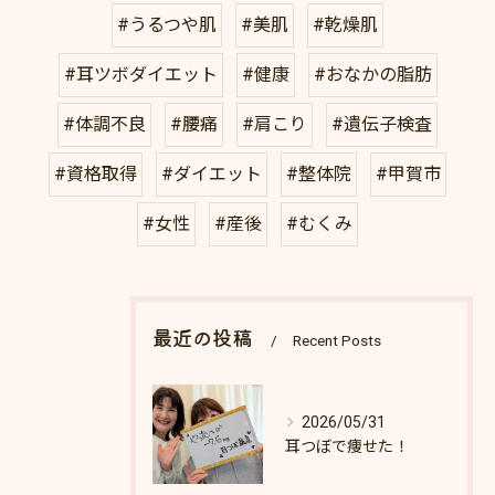
#うるつや肌
#美肌
#乾燥肌
#耳ツボダイエット
#健康
#おなかの脂肪
#体調不良
#腰痛
#肩こり
#遺伝子検査
#資格取得
#ダイエット
#整体院
#甲賀市
#女性
#産後
#むくみ
最近の投稿
Recent Posts
2026/05/31
耳つぼで痩せた！