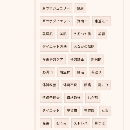
耳ツボジュエリー
健康
耳ツボダイエット
湖南市
東近江市
乾燥肌
美肌
うるつや肌
美容
ダイエット方法
おなかの脂肪
産後骨盤ケア
骨盤矯正
効果的
野洲市
蒲生郡
腸活
若返り
体質改善
体調不良
腰痛
肩こり
遺伝子検査
資格取得
しが割
ダイエット
甲賀市
整体院
女性
産後
むくみ
ストレス
耳つぼ