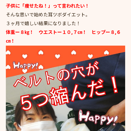
子供に「痩せたね！」って言われたい！
そんな思いで始めた耳ツボダイエット。
３ヶ月で嬉しい結果になりました！
体重ー８㎏！ ウエストー１０,７㎝！ ヒップー８,６
㎝！