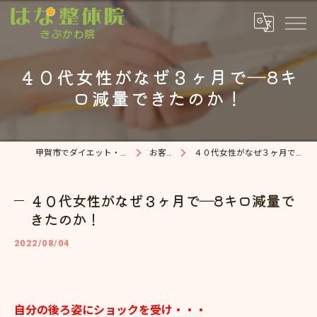
４０代女性がなぜ３ヶ月で―8キ
ロ減量できたのか！
甲賀市でダイエット・整体院ならはな整体院
お客様の声
４０代女性がなぜ３ヶ月で―8キロ減量できたのか！
４０代女性がなぜ３ヶ月で―8キロ減量で
きたのか！
2022/08/04
自分の後ろ姿にショックを受け・・・