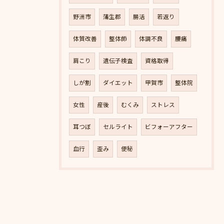
野洲市
蒲生郡
腸活
若返り
体質改善
整体師
体調不良
腰痛
肩こり
遺伝子検査
資格取得
しが割
ダイエット
甲賀市
整体院
女性
産後
むくみ
ストレス
耳つぼ
セルライト
ビフォーアフター
血行
歪み
便秘