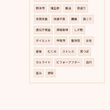
野洲市
蒲生郡
腸活
若返り
体質改善
体調不良
腰痛
肩こり
遺伝子検査
資格取得
しが割
ダイエット
甲賀市
整体院
女性
産後
むくみ
ストレス
耳つぼ
セルライト
ビフォーアフター
血行
歪み
便秘