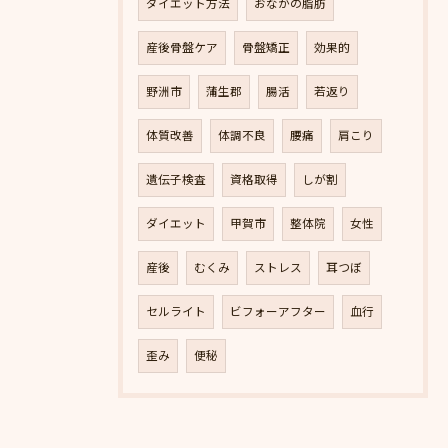
ダイエット方法
おなかの脂肪
産後骨盤ケア
骨盤矯正
効果的
野洲市
蒲生郡
腸活
若返り
体質改善
体調不良
腰痛
肩こり
遺伝子検査
資格取得
しが割
ダイエット
甲賀市
整体院
女性
産後
むくみ
ストレス
耳つぼ
セルライト
ビフォーアフター
血行
歪み
便秘