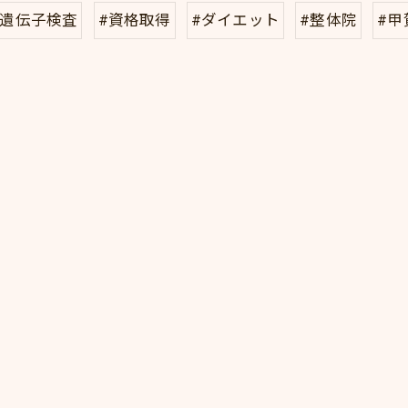
#遺伝子検査
#資格取得
#ダイエット
#整体院
#甲