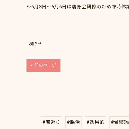
※6月3日～6月6日は痩身会研修のため臨時休
お知らせ
< 前のページ
#若返り
#腸活
#効果的
#骨盤