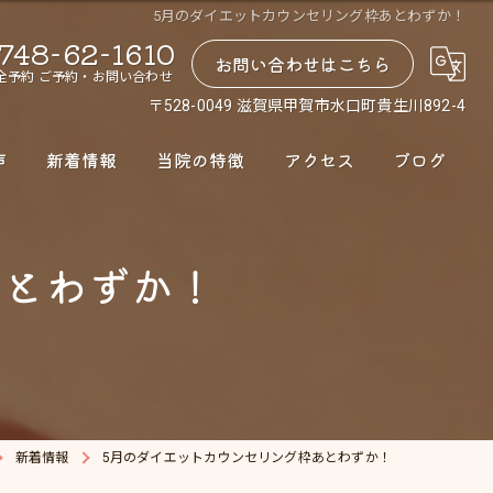
5月のダイエットカウンセリング枠あとわずか！
748-62-1610
お問い合わせはこちら
全予約 ご予約・お問い合わせ
〒528-0049 滋賀県甲賀市水口町貴生川892-4
声
新着情報
当院の特徴
アクセス
ブログ
腰痛
あとわずか！
肩こり
股関節
骨盤矯正
ダイエット
新着情報
5月のダイエットカウンセリング枠あとわずか！