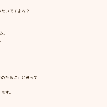
いたいですよね？
る。
。
康のために」と思って
ります。