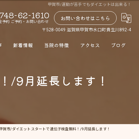
甲賀市/運動が苦手でもダイエットは出来る！
748-62-1610
お問い合わせはこちら
全予約 ご予約・お問い合わせ
〒528-0049 滋賀県甲賀市水口町貴生川892-4
声
新着情報
当院の特徴
アクセス
ブログ
腰痛
！/9月延長します！
肩こり
股関節
骨盤矯正
ダイエット
甲賀市/ダイエットスタートで遺伝子検査無料！/9月延長します！