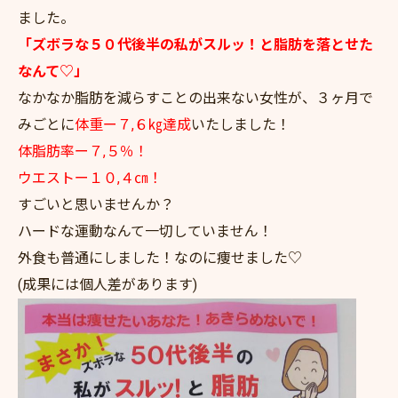
ました。
「ズボラな５０代後半の私がスルッ！と脂肪を落とせた
なんて♡」
なかなか脂肪を減らすことの出来ない女性が、３ヶ月で
みごとに
体重ー７,６㎏達成
いたしました！
体脂肪率ー７,５％！
ウエストー１０,４㎝！
すごいと思いませんか？
ハードな運動なんて一切していません！
外食も普通にしました！なのに痩せました♡
(成果には個人差があります)