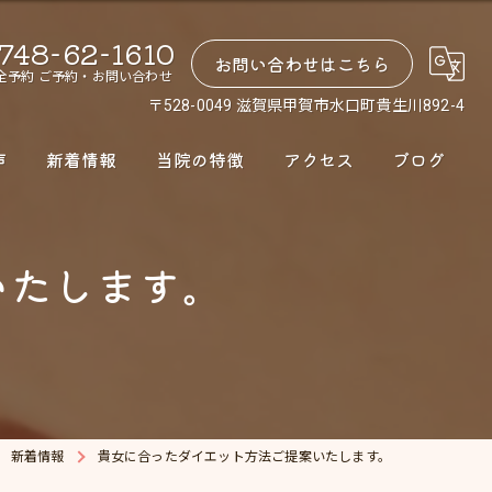
748-62-1610
お問い合わせはこちら
全予約 ご予約・お問い合わせ
〒528-0049 滋賀県甲賀市水口町貴生川892-4
声
新着情報
当院の特徴
アクセス
ブログ
腰痛
いたします。
肩こり
股関節
骨盤矯正
ダイエット
新着情報
貴女に合ったダイエット方法ご提案いたします。