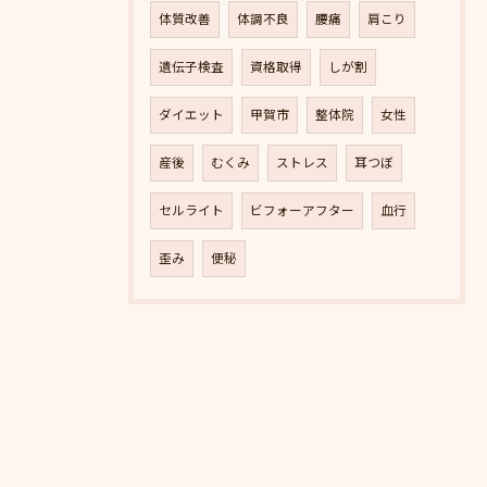
体質改善
体調不良
腰痛
肩こり
遺伝子検査
資格取得
しが割
ダイエット
甲賀市
整体院
女性
産後
むくみ
ストレス
耳つぼ
セルライト
ビフォーアフター
血行
歪み
便秘