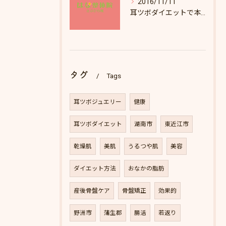
2016/11/11
耳ツボダイエットで本当に痩せられますか？
タグ
Tags
耳ツボジュエリー
健康
耳ツボダイエット
湖南市
東近江市
乾燥肌
美肌
うるつや肌
美容
ダイエット方法
おなかの脂肪
産後骨盤ケア
骨盤矯正
効果的
野洲市
蒲生郡
腸活
若返り