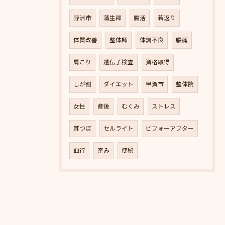
野洲市
蒲生郡
腸活
若返り
体質改善
整体師
体調不良
腰痛
肩こり
遺伝子検査
資格取得
しが割
ダイエット
甲賀市
整体院
女性
産後
むくみ
ストレス
耳つぼ
セルライト
ビフォーアフター
血行
歪み
便秘